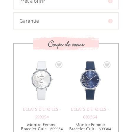
Prêt à offrir
Garantie
Coups de coeur
ECLATS D'ETOILES -
ECLATS D'ETOILES -
699354
699364
Montre Femme
Montre Femme
Bracelet Cuir – 699354
Bracelet Cuir – 699364