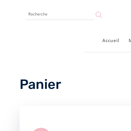
Accueil
Accueil
Montres
Bijoux
Notre marque
Points de vente
Panier