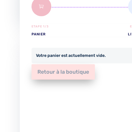

ETAPE 1/3
E
PANIER
L
Votre panier est actuellement vide.
Retour à la boutique