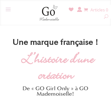
Articles 0
Une marque française !
L’histoire d’une
création
De « GO Girl Only » à GO
Mademoiselle!