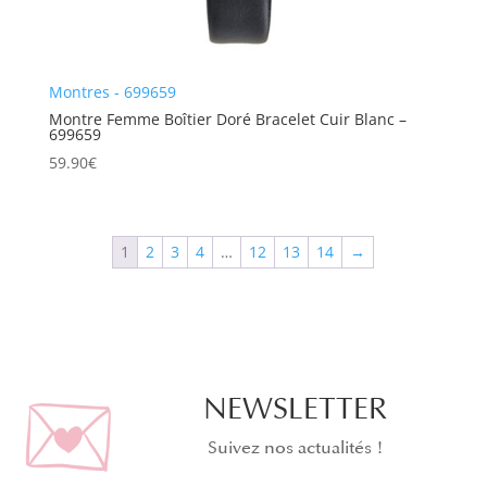
Montres - 699659
Montre Femme Boîtier Doré Bracelet Cuir Blanc –
699659
59.90
€
1
2
3
4
…
12
13
14
→
NEWSLETTER
Suivez nos actualités !