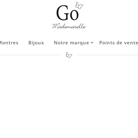
Montres
Montres
Bijoux
Bijoux
Notre marque
Notre marque
Points de vent
Points de vent