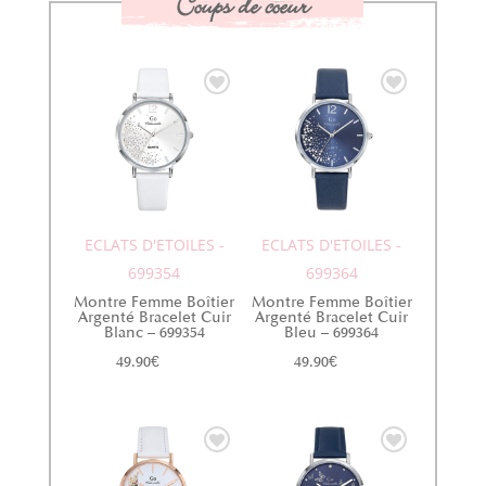
Coups de coeur
ECLATS D'ETOILES -
ECLATS D'ETOILES -
699354
699364
Montre Femme Boîtier
Montre Femme Boîtier
Argenté Bracelet Cuir
Argenté Bracelet Cuir
Blanc – 699354
Bleu – 699364
49.90
€
49.90
€