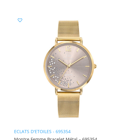
ECLATS D'ETOILES - 695354
Montre Femme Bracelet Métal – 695354