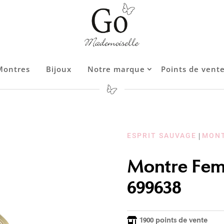
Montres
Bijoux
Notre marque
Points de vent
Contact
ESPRIT SAUVAGE
|
MON
Montre Femm
699638
1900 points de vente
