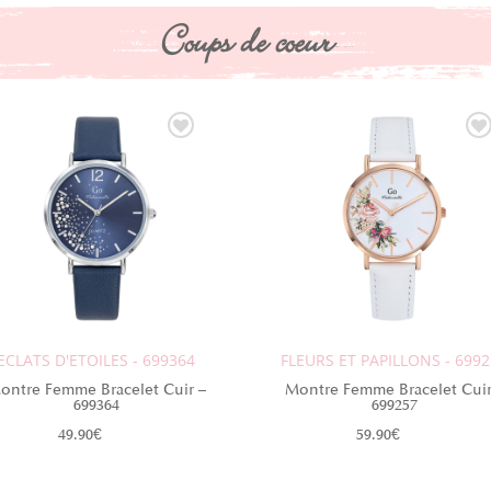
Coups de coeur
ECLATS D'ETOILES - 699364
FLEURS ET PAPILLONS - 699
ontre Femme Bracelet Cuir –
Montre Femme Bracelet Cuir
699364
699257
49.90
€
59.90
€