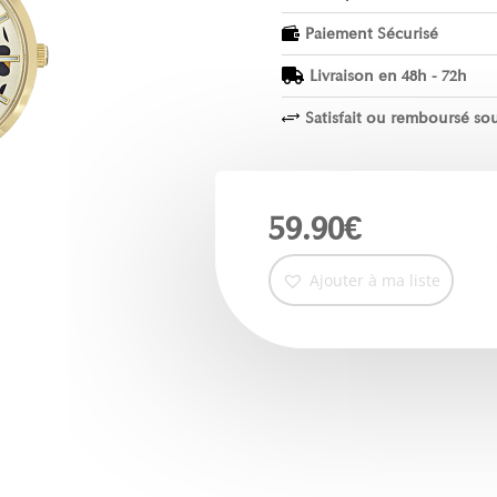
Paiement Sécurisé

Livraison en 48h - 72h

Satisfait ou remboursé sou
+
59.90
€
Ajouter à ma liste