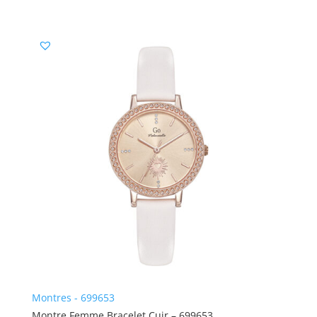
Montres - 699653
Montre Femme Bracelet Cuir – 699653