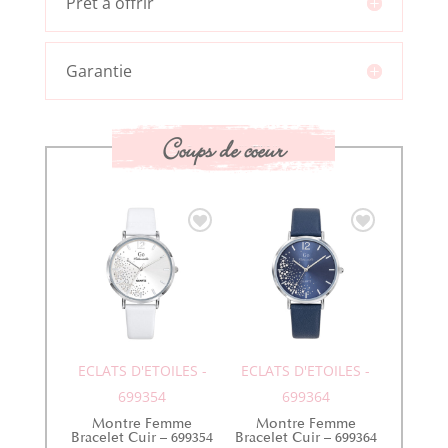
Prêt à offrir
Garantie
Coups de coeur
ECLATS D'ETOILES -
ECLATS D'ETOILES -
699354
699364
Montre Femme
Montre Femme
Bracelet Cuir – 699354
Bracelet Cuir – 699364