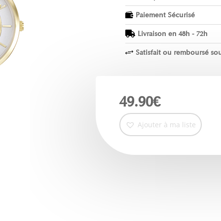
Paiement Sécurisé

Livraison en 48h - 72h

Satisfait ou remboursé sou
+
49.90
€
Ajouter à ma liste