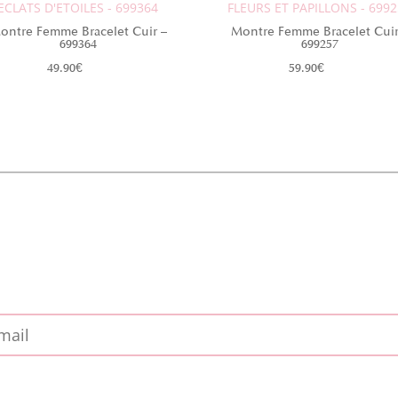
ECLATS D'ETOILES - 699364
FLEURS ET PAPILLONS - 699
ontre Femme Bracelet Cuir –
Montre Femme Bracelet Cuir
699364
699257
49.90
€
59.90
€