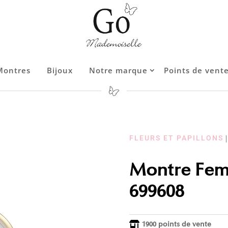
Montres
Bijoux
Notre marque
Points de vent
Contact
FLEURS ET PAPILLONS
Montre Femm
699608
1900 points de vente
