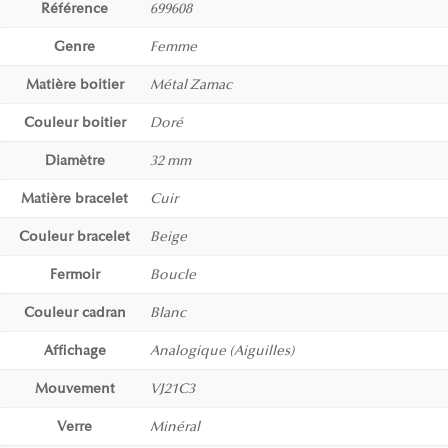
Référence
699608
Genre
Femme
Matière boitier
Métal Zamac
Couleur boitier
Doré
Diamètre
32 mm
Matière bracelet
Cuir
Couleur bracelet
Beige
Fermoir
Boucle
Couleur cadran
Blanc
Affichage
Analogique (Aiguilles)
Mouvement
VJ21C3
Verre
Minéral