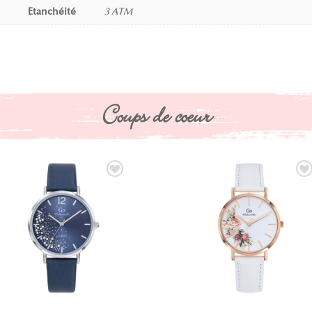
Etanchéité
3 ATM
Coups de coeur