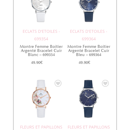
ECLATS D'ETOILES -
ECLATS D'ETOILES -
699354
699364
Montre Femme Boîtier
Montre Femme Boîtier
Argenté Bracelet Cuir
Argenté Bracelet Cuir
Blanc – 699354
Bleu – 699364
49.90
€
49.90
€
FLEURS ET PAPILLONS
FLEURS ET PAPILLONS