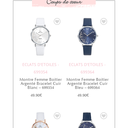
Coups de coeur
ECLATS D'ETOILES -
ECLATS D'ETOILES -
699354
699364
Montre Femme Boîtier
Montre Femme Boîtier
Argenté Bracelet Cuir
Argenté Bracelet Cuir
Blanc – 699354
Bleu – 699364
49.90
€
49.90
€