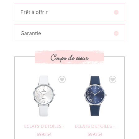
Prêt à offrir
Garantie
Coups de coeur
ECLATS D'ETOILES -
ECLATS D'ETOILES -
699354
699364