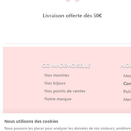
Livraison offerte dès 50€
GO MADEMOISELLE
AID
Nos montres
Mon
Nos bijoux
Con
Nos points de ventes
Pol
Notre marque
Men
Nous utilisons des cookies
Copyright 2024| Designed
by
Next-App
Nous pouvons les placer pour analyser les données de nos visiteurs, améliorer