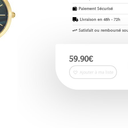
Paiement Sécurisé

Livraison en 48h - 72h

Satisfait ou remboursé sou
+
59.90
€
Ajouter à ma liste