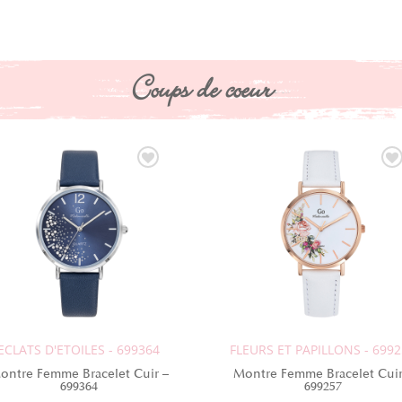
Coups de coeur
ECLATS D'ETOILES - 699364
FLEURS ET PAPILLONS - 699
ontre Femme Bracelet Cuir –
Montre Femme Bracelet Cuir
699364
699257