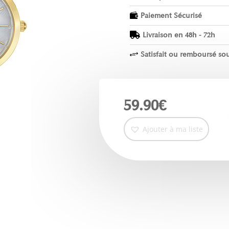
Paiement Sécurisé

Livraison en 48h - 72h

Satisfait ou remboursé sou
+
59.90
€
Ajouter à ma liste