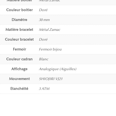
Matière boitier
Métal Zamac
Couleur boitier
Doré
Diamètre
30 mm
Matière bracelet
Métal Zamac
Couleur bracelet
Doré
Fermoir
Fermoir bijou
Couleur cadran
Blanc
Affichage
Analogique (Aiguilles)
Mouvement
SHIOJIRI VJ21
Etanchéité
3 ATM