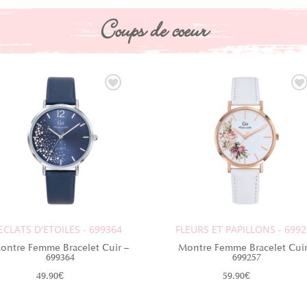
Coups de coeur
ECLATS D'ETOILES - 699364
FLEURS ET PAPILLONS - 699
ontre Femme Bracelet Cuir –
Montre Femme Bracelet Cuir
699364
699257
49.90
€
59.90
€