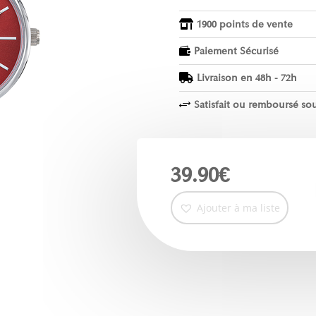
1900 points de vente

Paiement Sécurisé

Livraison en 48h - 72h

Satisfait ou remboursé sou
+
39.90
€
Ajouter à ma liste