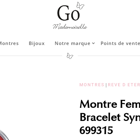
Montres
Bijoux
Notre marque
Points de vent
Contact
MONTRES
|
REVE D ETE
Montre Fem
Bracelet Sy
699315