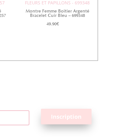
257
FLEURS ET PAPILLONS - 699348
é
Montre Femme Boîtier Argenté
257
Bracelet Cuir Bleu – 699348
49.90
€