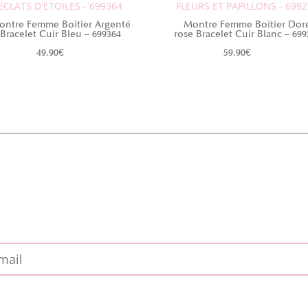
ECLATS D'ETOILES - 699364
FLEURS ET PAPILLONS - 699
ontre Femme Boîtier Argenté
Montre Femme Boîtier Dor
Bracelet Cuir Bleu – 699364
rose Bracelet Cuir Blanc – 699
49.90
€
59.90
€