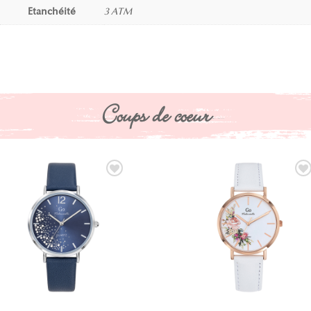
Etanchéité
3 ATM
Coups de coeur