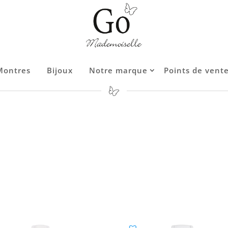
Montres
Montres
Bijoux
Bijoux
Notre marque
Notre marque
Points de vent
Points de vent