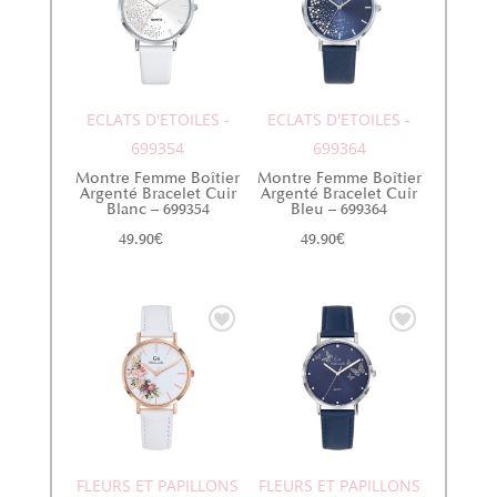
ECLATS D'ETOILES -
ECLATS D'ETOILES -
699354
699364
Montre Femme Boîtier
Montre Femme Boîtier
Argenté Bracelet Cuir
Argenté Bracelet Cuir
Blanc – 699354
Bleu – 699364
49.90
€
49.90
€
FLEURS ET PAPILLONS
FLEURS ET PAPILLONS