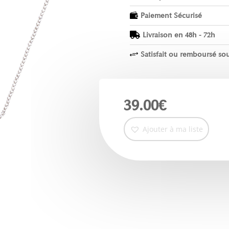
Paiement Sécurisé

Livraison en 48h - 72h

Satisfait ou remboursé sou
+
39.00
€
Ajouter à ma liste