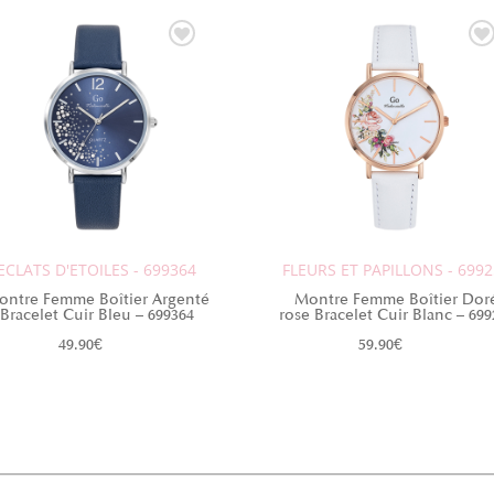
ECLATS D'ETOILES - 699364
FLEURS ET PAPILLONS - 699
ontre Femme Boîtier Argenté
Montre Femme Boîtier Dor
Bracelet Cuir Bleu – 699364
rose Bracelet Cuir Blanc – 699
49.90
€
59.90
€