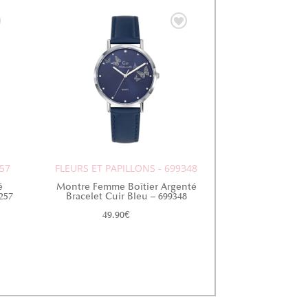
257
FLEURS ET PAPILLONS - 699348
é
Montre Femme Boîtier Argenté
257
Bracelet Cuir Bleu – 699348
49.90
€