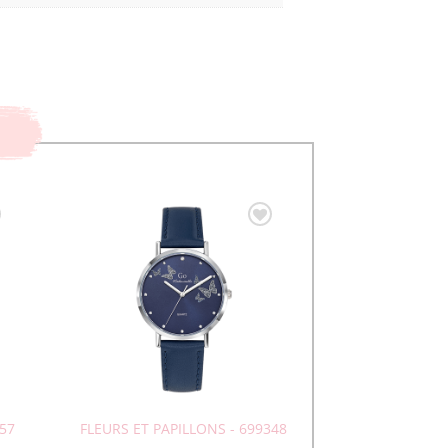
257
FLEURS ET PAPILLONS - 699348