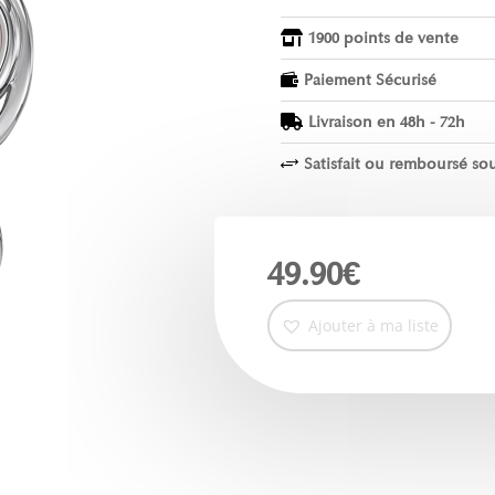
1900 points de vente

Paiement Sécurisé

Livraison en 48h - 72h

Satisfait ou remboursé sou
+
49.90
€
Ajouter à ma liste