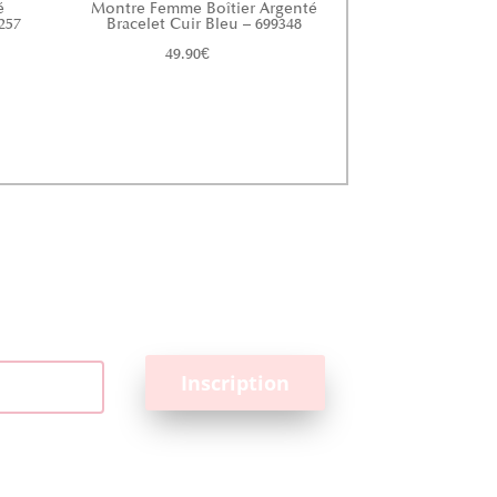
é
Montre Femme Boîtier Argenté
257
Bracelet Cuir Bleu – 699348
49.90
€