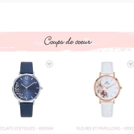
Coups de coeur
ECLATS D'ETOILES - 699364
FLEURS ET PAPILLONS - 699