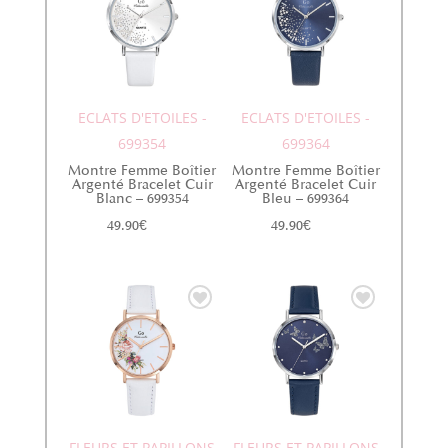
ECLATS D'ETOILES -
ECLATS D'ETOILES -
699354
699364
Montre Femme Boîtier
Montre Femme Boîtier
Argenté Bracelet Cuir
Argenté Bracelet Cuir
Blanc – 699354
Bleu – 699364
49.90
€
49.90
€
FLEURS ET PAPILLONS
FLEURS ET PAPILLONS