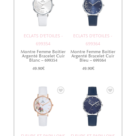
ECLATS D'ETOILES -
ECLATS D'ETOILES -
699354
699364
Montre Femme Boîtier
Montre Femme Boîtier
Argenté Bracelet Cuir
Argenté Bracelet Cuir
Blanc – 699354
Bleu – 699364
49.90
€
49.90
€
FLEURS ET PAPILLONS
FLEURS ET PAPILLONS