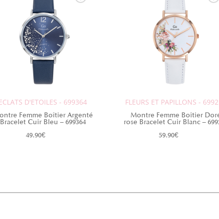
ECLATS D'ETOILES - 699364
FLEURS ET PAPILLONS - 699
ontre Femme Boîtier Argenté
Montre Femme Boîtier Dor
Bracelet Cuir Bleu – 699364
rose Bracelet Cuir Blanc – 699
49.90
€
59.90
€