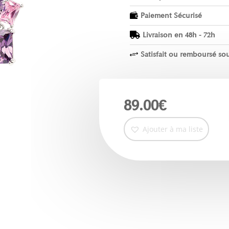
Paiement Sécurisé

Livraison en 48h - 72h

Satisfait ou remboursé sou
+
89.00
€
Ajouter à ma liste