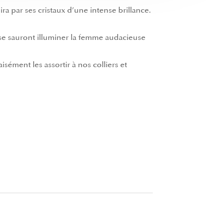
a par ses cristaux d’une intense brillance.
 rose sauront illuminer la femme audacieuse
aisément les assortir à nos
colliers
et