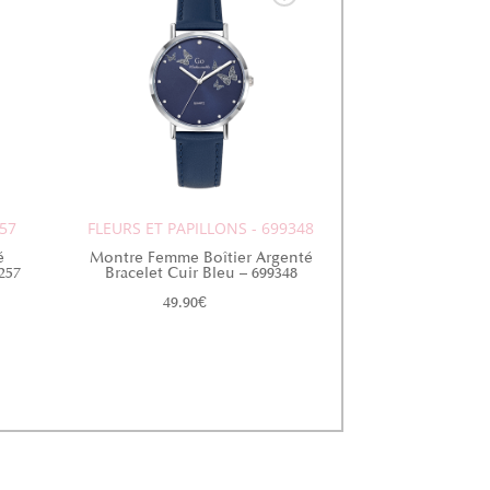
257
FLEURS ET PAPILLONS - 699348
é
Montre Femme Boîtier Argenté
257
Bracelet Cuir Bleu – 699348
49.90
€