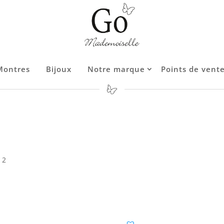
Montres
Montres
Bijoux
Bijoux
Notre marque
Notre marque
Points de vent
Points de vent
 2