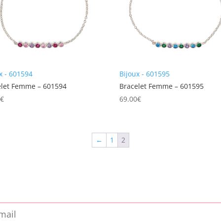
x - 601594
Bijoux - 601595
elet Femme – 601594
Bracelet Femme – 601595
0
€
69.00
€
←
1
2