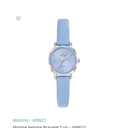
Montres - 699621
Montre Femme Bracelet Cuir – 699621