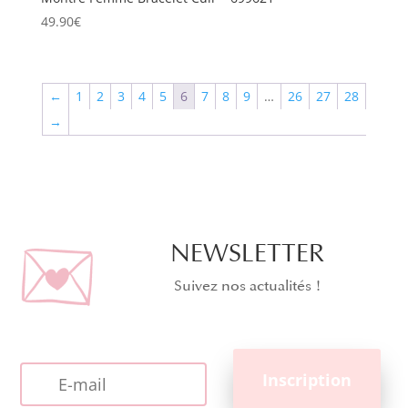
49.90
€
←
1
2
3
4
5
6
7
8
9
…
26
27
28
→
NEWSLETTER
Suivez nos actualités !