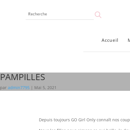
Accueil
Accueil
Montres
Bijoux
Notre marque
Points de vente
PAMPILLES
par
admin7795
|
Mai 5, 2021
Depuis toujours GO Girl Only connaît nos coup