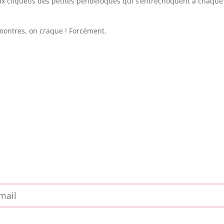
doux cliquetis des petites pendeloques qui s’entrechoquent à chaque
montres, on craque ! Forcément.