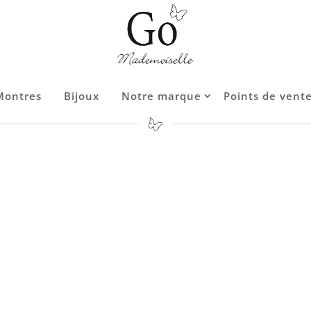
Montres
Montres
Bijoux
Bijoux
Notre marque
Notre marque
Points de vent
Points de vent