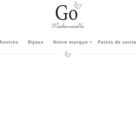
Montres
Montres
Bijoux
Bijoux
Notre marque
Notre marque
Points de vent
Points de vent