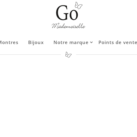
Montres
Montres
Bijoux
Bijoux
Notre marque
Notre marque
Points de vent
Points de vent