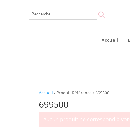
Accueil
Accueil
Montres
Bijoux
Notre marque
Points de vente
Accueil
/ Produit Référence / 699500
699500
Aucun produit ne correspond à votr