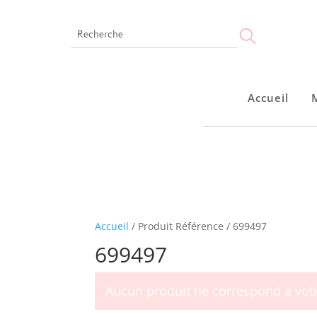
Accueil
Accueil
Montres
Bijoux
Notre marque
Points de vente
Accueil
/ Produit Référence / 699497
699497
Aucun produit ne correspond à votr