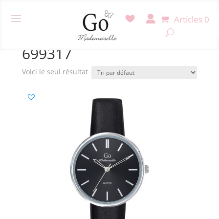
Articles 0
Accueil
/ Produit Référence / 699317
699317
Voici le seul résultat