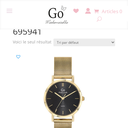
Articles 0
Accueil
/ Produit Référence / 695941
695941
Voici le seul résultat