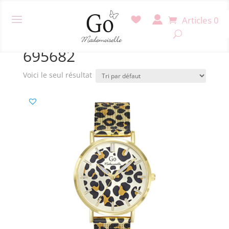
Articles 0
Accueil
/ Produit Référence / 695682
695682
Voici le seul résultat