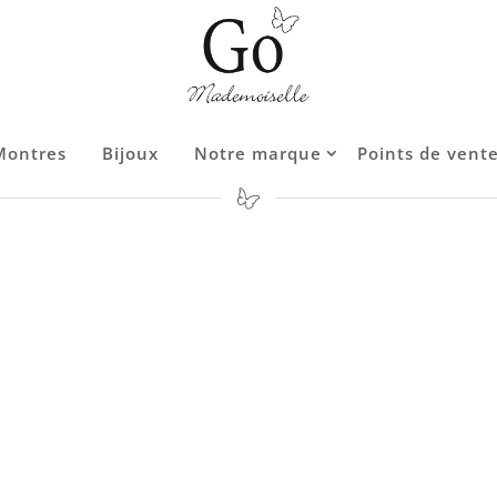
Montres
Montres
Bijoux
Bijoux
Notre marque
Notre marque
Points de vent
Points de vent