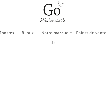
Montres
Montres
Bijoux
Bijoux
Notre marque
Notre marque
Points de vent
Points de vent