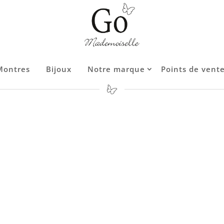
Montres
Montres
Bijoux
Bijoux
Notre marque
Notre marque
Points de vent
Points de vent