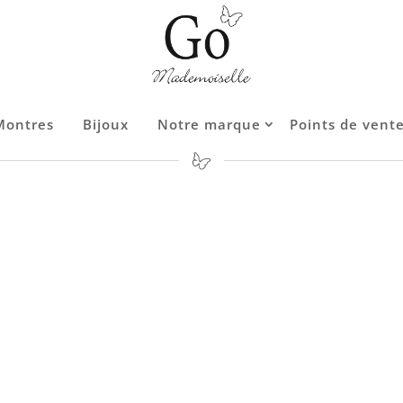
Montres
Montres
Bijoux
Bijoux
Notre marque
Notre marque
Points de vent
Points de vent