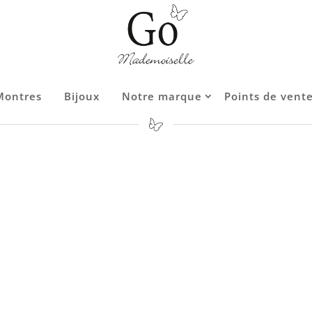
Montres
Montres
Bijoux
Bijoux
Notre marque
Notre marque
Points de vent
Points de vent