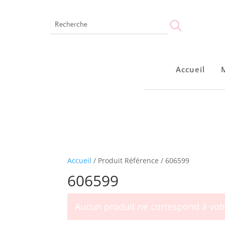
Accueil
Accueil
Montres
Bijoux
Notre marque
Points de vente
Accueil
/ Produit Référence / 606599
606599
Aucun produit ne correspond à votr