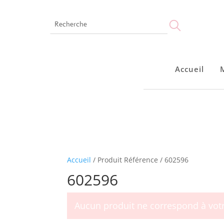
Accueil
Accueil
Montres
Bijoux
Notre marque
Points de vente
Accueil
/ Produit Référence / 602596
602596
Aucun produit ne correspond à votr