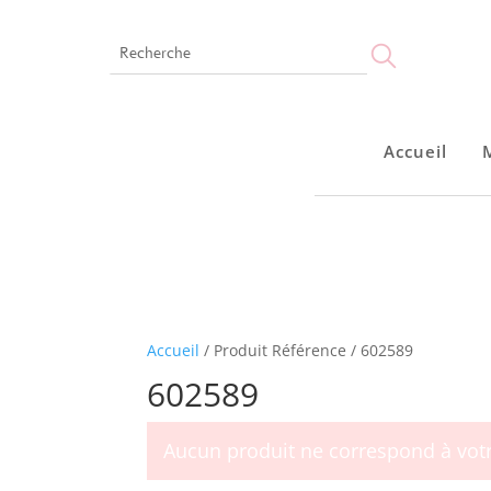
Accueil
Accueil
Montres
Bijoux
Notre marque
Points de vente
Accueil
/ Produit Référence / 602589
602589
Aucun produit ne correspond à votr