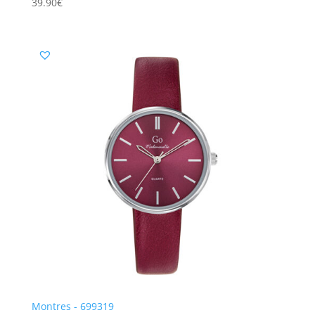
39.90
€
Montres - 699319