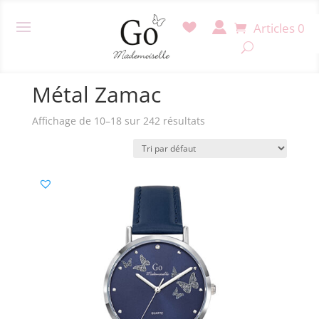
Articles 0
Accueil
/ Produit Matière boitier /
Métal Zamac
/ Page
2
Métal Zamac
Affichage de 10–18 sur 242 résultats