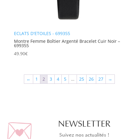
ECLATS D'ETOILES - 699355
Montre Femme Boîtier Argenté Bracelet Cuir Noir –
699355
49.90
€
←
1
2
3
4
5
…
25
26
27
→
NEWSLETTER
Suivez nos actualités !