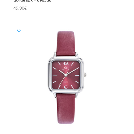
Bordeaux – 699356
49.90
€