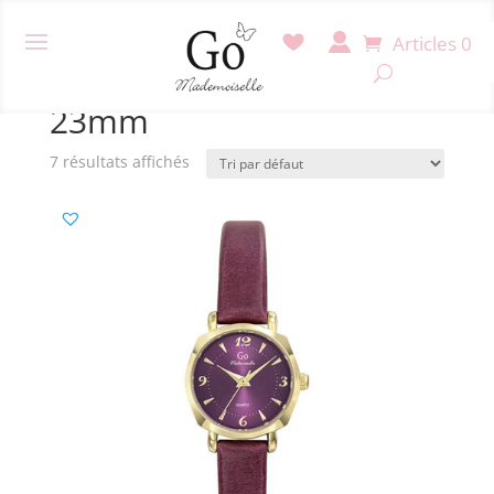
Articles 0
Accueil
/ Produit Diamètre / 23mm
23mm
7 résultats affichés