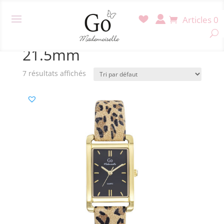
Articles 0
Accueil
/ Produit Diamètre / 21.5mm
21.5mm
7 résultats affichés