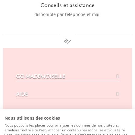
Conseils et assistance
disponible par téléphone et mail
GO MADEMOISELLE
AIDE
CONTACT
Nous utilisons des cookies
Nous pouvons les placer pour analyser les données de nos visiteurs,
SUIVEZ-NOUS
améliorer notre site Web, afficher un contenu personnalisé et vous faire
vivre une expérience inoubliable. Pour plus d'informations sur les cookies