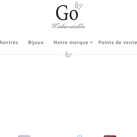
Montres
Montres
Bijoux
Bijoux
Notre marque
Notre marque
Points de vent
Points de vent