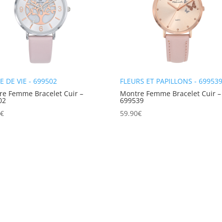
E DE VIE - 699502
FLEURS ET PAPILLONS - 69953
re Femme Bracelet Cuir –
Montre Femme Bracelet Cuir –
02
699539
0
€
59.90
€