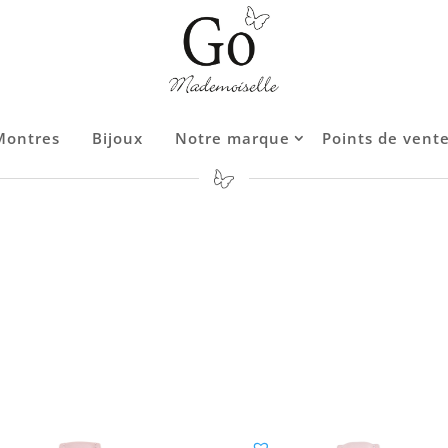
Montres
Montres
Bijoux
Bijoux
Notre marque
Notre marque
Points de vent
Points de vent