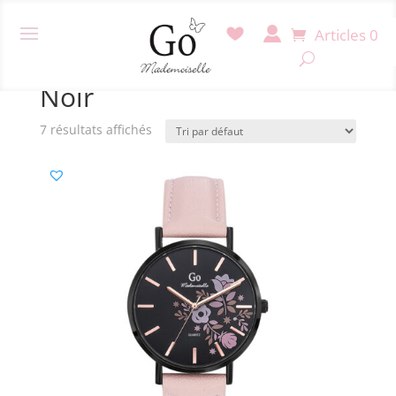
Articles 0
Accueil
/ Produit Couleur boitier / Noir
Noir
7 résultats affichés